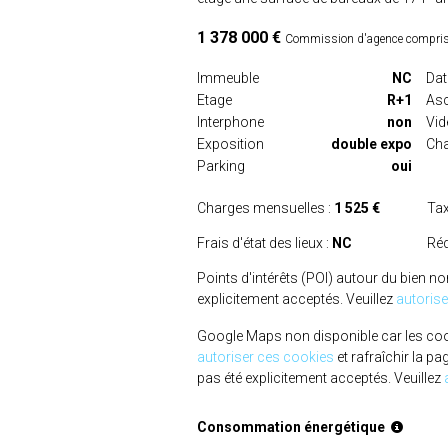
1 378 000 €
Commission d'agence comprise e
Immeuble
NC
Dat
Etage
R+1
As
Interphone
non
Vi
Exposition
double expo
Cha
Parking
oui
Charges mensuelles :
1 525 €
Tax
Frais d'état des lieux :
NC
Réd
Points d'intérêts (POI) autour du bien no
explicitement acceptés. Veuillez
autoris
Google Maps non disponible car les cooki
autoriser ces cookies
et rafraîchir la pa
pas été explicitement acceptés. Veuillez
Consommation énergétique