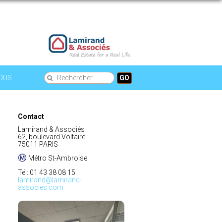
OUS
GO
Contact
Lamirand & Associés
62, boulevard Voltaire
75011 PARIS
Métro St-Ambroise
Tél: 01 43 38 08 15
lamirand@lamirand-
associes.com