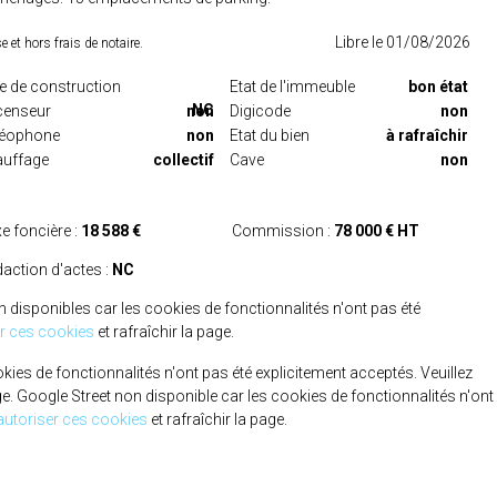
Libre le 01/08/2026
t hors frais de notaire.
e de construction
Etat de l'immeuble
bon état
NC
censeur
non
Digicode
non
déophone
non
Etat du bien
à rafraîchir
uffage
collectif
Cave
non
e foncière :
18 588 €
Commission :
78 000 € HT
action d'actes :
NC
n disponibles car les cookies de fonctionnalités n'ont pas été
er ces cookies
et rafraîchir la page.
es de fonctionnalités n'ont pas été explicitement acceptés. Veuillez
ge.
Google Street non disponible car les cookies de fonctionnalités n'ont
autoriser ces cookies
et rafraîchir la page.