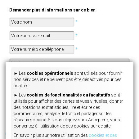
Demander plus d'informations sur ce bien
*
*
*
*
► Les 
cookies opérationnels
 sont utilisés pour fournir 
nos services et ne peuvent pas être désactivés pour ces 
finalités.
► Les 
cookies de fonctionnalités ou facultatifs
 sont 
utilisés pour afficher des cartes et vues virtuelles, donner 
des notations et statistiques, lire et écrire des 
*
: champs obligatoires
commentaires, analyser le trafic et partager sur les 
réseaux sociaux. Si vous cliquez sur 
« Accepter »
, vous 
consentez à l'utilisation de ces cookies sur ce site.
« Retour à la liste des annonces
En savoir plus sur notre utilisation des 
cookies et des 